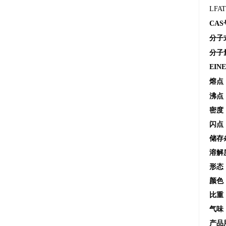
LFAT
CAS
分子
分子
EIN
熔点
沸点
密度
闪点
储存
溶解
形态
颜色
比重
气味
产品