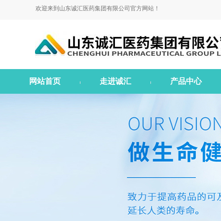
欢迎来到山东诚汇医药集团有限公司官方网站！
网站首页
走进诚汇
产品中心