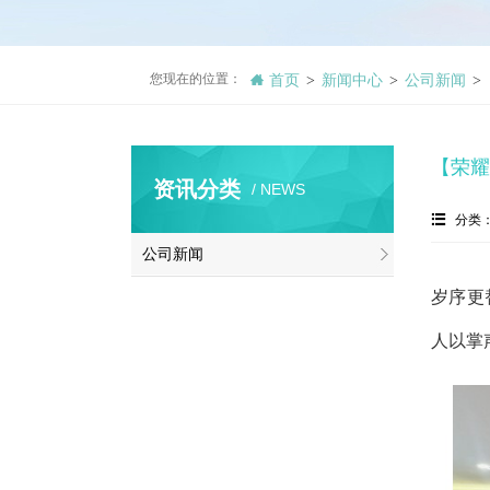
您现在的位置：
首页
新闻中心
公司新闻
>
>
>
【荣耀
资讯分类
/ NEWS
分类
公司新闻
岁序更
人以掌