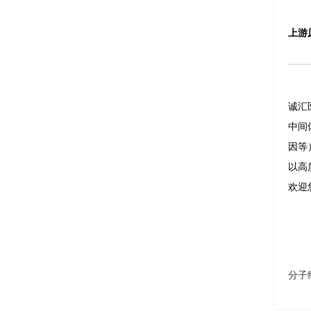
上游
诚汇
中间
因等
以高
欢迎
分子