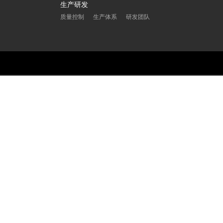
生产研发
质量控制
生产体系
研发团队