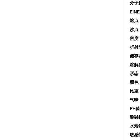
分子
EIN
熔点
沸点
密度
折射
储存
溶解
形态
颜色
比重
气味
PH
酸碱
水溶
敏感