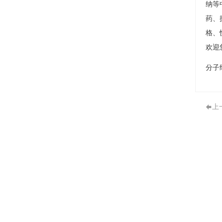
纳等
药、
格、
欢迎
分子
上